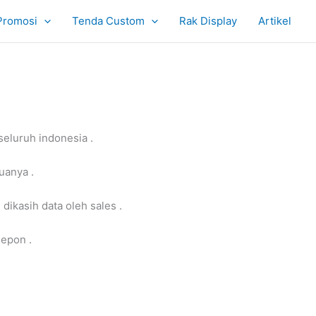
Promosi
Tenda Custom
Rak Display
Artikel
eluruh indonesia .
uanya .
dikasih data oleh sales .
sepon .