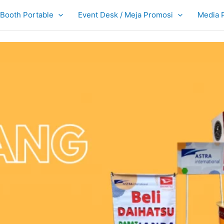
Booth Portable
Event Desk / Meja Promosi
Media 