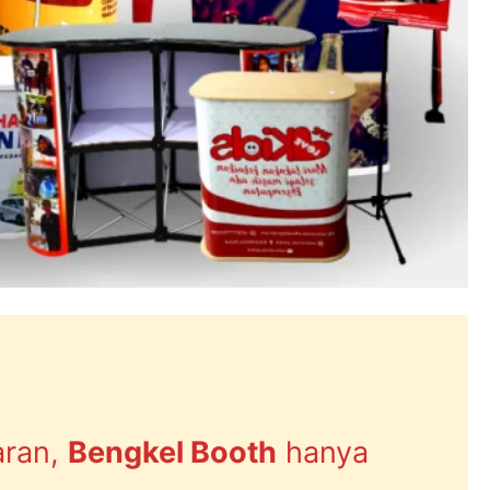
aran,
Bengkel Booth
hanya