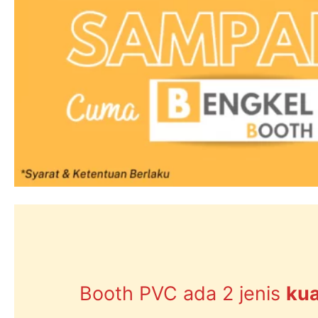
Booth PVC ada 2 jenis
kua