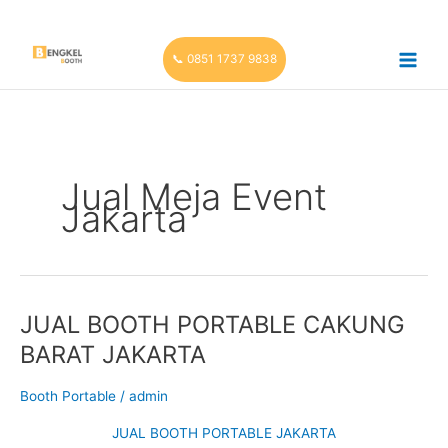
Skip
to
content
📞 0851 1737 9838
Jual Meja Event
Jakarta
JUAL BOOTH PORTABLE CAKUNG
BARAT JAKARTA
Booth Portable
/
admin
JUAL BOOTH PORTABLE JAKARTA