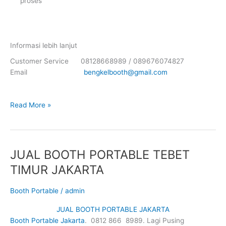
proses
Informasi lebih lanjut
Customer Service 08128668989 / 089676074827
Email
bengkelbooth@gmail.com
JUAL
Read More »
BOOTH
PORTABLE
CAKUNG
BARAT
JUAL BOOTH PORTABLE TEBET
JAKARTA
TIMUR JAKARTA
Booth Portable
/
admin
JUAL BOOTH PORTABLE JAKARTA
Booth Portable Jakarta
. 0812 866 8989. Lagi Pusing