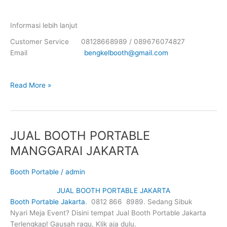
Informasi lebih lanjut
Customer Service 08128668989 / 089676074827
Email
bengkelbooth@gmail.com
JUAL
Read More »
BOOTH
PORTABLE
TEBET
TIMUR
JUAL BOOTH PORTABLE
JAKARTA
MANGGARAI JAKARTA
Booth Portable
/
admin
JUAL BOOTH PORTABLE JAKARTA
Booth Portable Jakarta
. 0812 866 8989. Sedang Sibuk
Nyari Meja Event? Disini tempat Jual Booth Portable Jakarta
Terlengkap! Gausah ragu, Klik aja dulu.