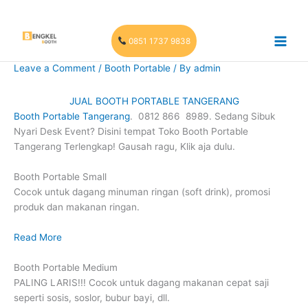
Skip
to
content
0851 1737 9838
Leave a Comment
/
Booth Portable
/ By
admin
JUAL BOOTH PORTABLE TANGERANG
Booth Portable Tangerang
. 0812 866 8989. Sedang Sibuk
Nyari Desk Event? Disini tempat Toko Booth Portable
Tangerang Terlengkap! Gausah ragu, Klik aja dulu.
Booth Portable Small
Cocok untuk dagang minuman ringan (soft drink), promosi
produk dan makanan ringan.
Read More
Booth Portable Medium
PALING LARIS!!! Cocok untuk dagang makanan cepat saji
seperti sosis, soslor, bubur bayi, dll.