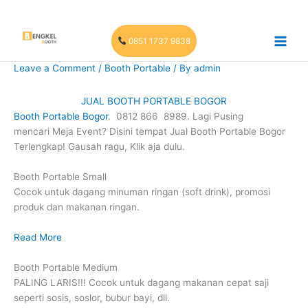
Skip
to
content
0851 1737 9838
Leave a Comment
/
Booth Portable
/ By
admin
JUAL BOOTH PORTABLE BOGOR
Booth Portable Bogor
. 0812 866 8989. Lagi Pusing
mencari Meja Event? Disini tempat Jual Booth Portable Bogor
Terlengkap! Gausah ragu, Klik aja dulu.
Booth Portable Small
Cocok untuk dagang minuman ringan (soft drink), promosi
produk dan makanan ringan.
Read More
Booth Portable Medium
PALING LARIS!!! Cocok untuk dagang makanan cepat saji
seperti sosis, soslor, bubur bayi, dll.