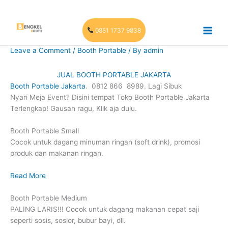
Skip
to
content
0851 1737 9838
Leave a Comment
/
Booth Portable
/ By
admin
JUAL BOOTH PORTABLE JAKARTA
Booth Portable Jakarta
. 0812 866 8989. Lagi Sibuk
Nyari Meja Event? Disini tempat Toko Booth Portable Jakarta
Terlengkap! Gausah ragu, Klik aja dulu.
Booth Portable Small
Cocok untuk dagang minuman ringan (soft drink), promosi
produk dan makanan ringan.
Read More
Booth Portable Medium
PALING LARIS!!! Cocok untuk dagang makanan cepat saji
seperti sosis, soslor, bubur bayi, dll.