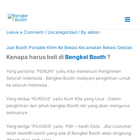
Skip
to
content
Leave a Comment
/
Uncategorized
/ By
admin
Jual Booth Portable Kirim Ke Bekasi Kecamatan Bekasi Selatan
Kenapa harus beli di
Bengkel Booth
?
Yang pertama “PENUHI” yaitu Kita memenuhi Pengiriman
Seluruh Indonesia . Bengkel Booth melayani pengiriman untuk
ke seluruh indonesia .
Yang kedua “KURSUS” yaitu Kurir Kita yang Urus . Dalam
pengiriman dari pihak bengkel Booth lah yang akan mengurus
semuanya .
Yang ketiga “PILKADA” yaitu Pilih – kasih Data . Jika customer
telah memilih booth yang ada di Bengkel Booth akan langsung
dikasih data oleh sales .