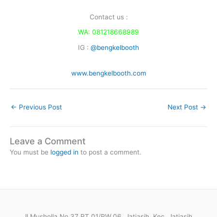
Contact us :
WA: 081218668989
IG :
@bengkelbooth
www.bengkelbooth.com
←
Previous Post
Next Post
→
Leave a Comment
You must be
logged in
to post a comment.
Jl Musholla No.37 RT.01/RW.06, Jatiasih, Kec. Jatiasih,