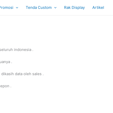
Promosi
Tenda Custom
Rak Display
Artikel
eluruh indonesia .
uanya .
dikasih data oleh sales .
sepon .