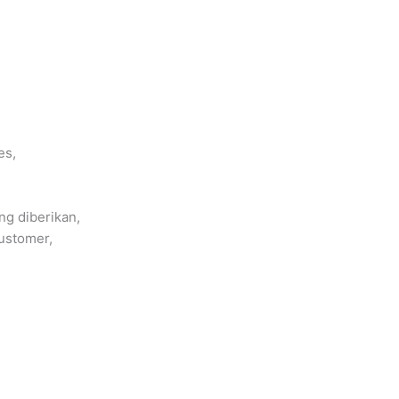
es,
ng diberikan,
ustomer,