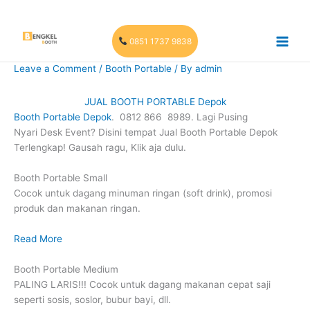
Skip
to
content
0851 1737 9838
Leave a Comment
/
Booth Portable
/ By
admin
JUAL BOOTH PORTABLE Depok
Booth Portable Depok
. 0812 866 8989. Lagi Pusing
Nyari Desk Event? Disini tempat Jual Booth Portable Depok
Terlengkap! Gausah ragu, Klik aja dulu.
Booth Portable Small
Cocok untuk dagang minuman ringan (soft drink), promosi
produk dan makanan ringan.
Read More
Booth Portable Medium
PALING LARIS!!! Cocok untuk dagang makanan cepat saji
seperti sosis, soslor, bubur bayi, dll.