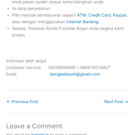
anda pesan sudah sesuai sama keinginan anda
Isi data pemesanan
Pilih metode pembayaran seperti
ATM
,
Credit Card
,
Paypal
,
atau dengan menggunakan
Internet Banking
.
Selesai. Pesanan Booth Portable Bogor anda segera kami
proses
Informasi lebih lanjut
Customer Service 08128668989 / 089676074827
Email
bengkelbooth@gmail.com
←
Previous Post
Next Post
→
Leave a Comment
You must be
logged in
to post a comment.