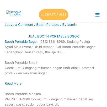
Skip
to
content
📞 0851 1737 9838
Leave a Comment
/
Booth Portable
/ By
admin
JUAL BOOTH PORTABLE BOGOR
Booth Portable Bogor
. 0812 866 8989. Sedang Pusing
Nyari Meja Event? Disini tempat Jual Booth Portable Bogor
Terlengkap! Gausah ragu, Klik aja dulu.
Booth Portable Small
Cocok untuk dagang minuman ringan (soft drink), promosi
produk dan makanan ringan.
Read More
Booth Portable Medium
PALING LARIS!!! Cocok untuk dagang makanan cepat saji
seperti sosis, soslor, bubur bayi, dll.