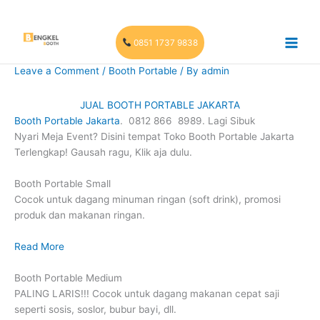
Skip
to
content
0851 1737 9838
Leave a Comment
/
Booth Portable
/ By
admin
JUAL BOOTH PORTABLE JAKARTA
Booth Portable Jakarta
. 0812 866 8989. Lagi Sibuk
Nyari Meja Event? Disini tempat Toko Booth Portable Jakarta
Terlengkap! Gausah ragu, Klik aja dulu.
Booth Portable Small
Cocok untuk dagang minuman ringan (soft drink), promosi
produk dan makanan ringan.
Read More
Booth Portable Medium
PALING LARIS!!! Cocok untuk dagang makanan cepat saji
seperti sosis, soslor, bubur bayi, dll.