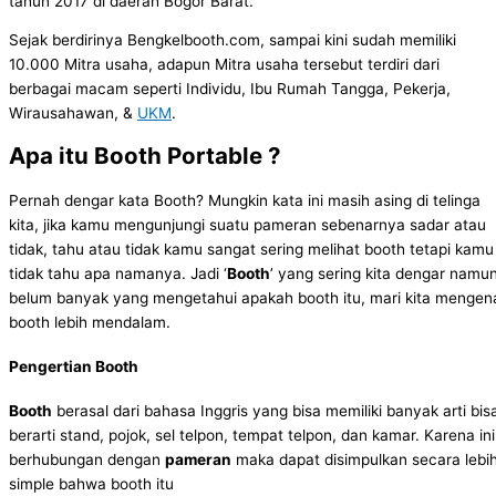
tahun 2017 di daerah Bogor Barat.
Sejak berdirinya Bengkelbooth.com, sampai kini sudah memiliki
10.000 Mitra usaha, adapun Mitra usaha tersebut terdiri dari
berbagai macam seperti Individu, Ibu Rumah Tangga, Pekerja,
Wirausahawan, &
UKM
.
Apa itu Booth Portable ?
Pernah dengar kata Booth? Mungkin kata ini masih asing di telinga
kita, jika kamu mengunjungi suatu pameran sebenarnya sadar atau
tidak, tahu atau tidak kamu sangat sering melihat booth tetapi kamu
tidak tahu apa namanya. Jadi ‘
Booth
’ yang sering kita dengar namu
belum banyak yang mengetahui apakah booth itu, mari kita mengen
booth lebih mendalam.
Pengertian Booth
Booth
berasal dari bahasa Inggris yang bisa memiliki banyak arti bis
berarti stand, pojok, sel telpon, tempat telpon, dan kamar. Karena ini
berhubungan dengan
pameran
maka dapat disimpulkan secara lebi
simple bahwa booth itu