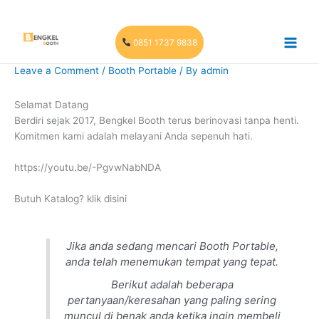
Skip
to
content
0851 1737 9838
Leave a Comment
/
Booth Portable
/ By
admin
Selamat Datang
Berdiri sejak 2017, Bengkel Booth terus berinovasi tanpa henti.
Komitmen kami adalah melayani Anda sepenuh hati.
https://youtu.be/-PgvwNabNDA
Butuh Katalog? klik disini
Jika anda sedang mencari Booth Portable,
anda telah menemukan tempat yang tepat.
Berikut adalah beberapa
pertanyaan/keresahan yang paling sering
muncul di benak anda ketika ingin membeli