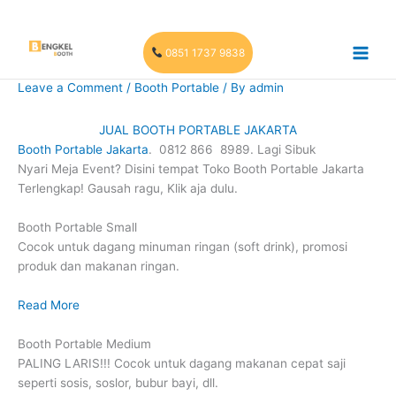
Skip
to
content
0851 1737 9838
Leave a Comment
/
Booth Portable
/ By
admin
JUAL BOOTH PORTABLE JAKARTA
Booth Portable Jakarta
. 0812 866 8989. Lagi Sibuk
Nyari Meja Event? Disini tempat Toko Booth Portable Jakarta
Terlengkap! Gausah ragu, Klik aja dulu.
Booth Portable Small
Cocok untuk dagang minuman ringan (soft drink), promosi
produk dan makanan ringan.
Read More
Booth Portable Medium
PALING LARIS!!! Cocok untuk dagang makanan cepat saji
seperti sosis, soslor, bubur bayi, dll.