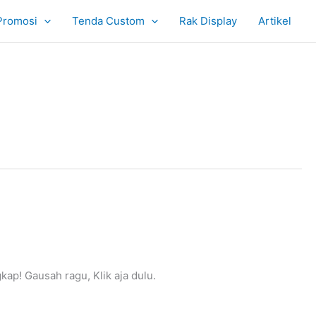
Promosi
Tenda Custom
Rak Display
Artikel
ap! Gausah ragu, Klik aja dulu.