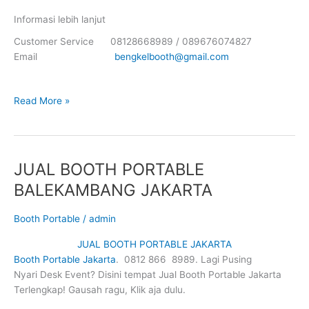
Informasi lebih lanjut
Customer Service 08128668989 / 089676074827
Email
bengkelbooth@gmail.com
JUAL
Read More »
BOOTH
PORTABLE
JEMBATAN
BESI
JUAL BOOTH PORTABLE
JAKARTA
BALEKAMBANG JAKARTA
Booth Portable
/
admin
JUAL BOOTH PORTABLE JAKARTA
Booth Portable Jakarta
. 0812 866 8989. Lagi Pusing
Nyari Desk Event? Disini tempat Jual Booth Portable Jakarta
Terlengkap! Gausah ragu, Klik aja dulu.