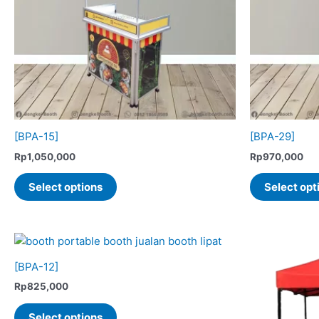
[BPA-15]
[BPA-29]
Rp
1,050,000
Rp
970,000
This
Select options
Select opt
product
has
multiple
variants.
The
[BPA-12]
options
Rp
825,000
may
This
be
Select options